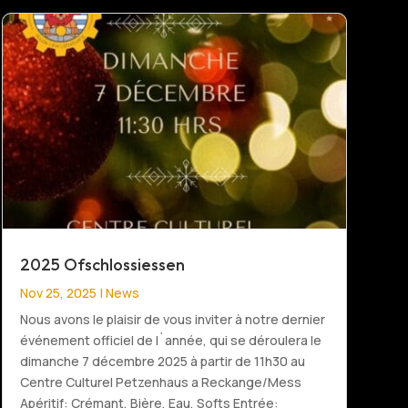
2025 Ofschlossiessen
Nov 25, 2025
|
News
Nous avons le plaisir de vous inviter à notre dernier
événement officiel de l`année, qui se déroulera le
dimanche 7 décembre 2025 à partir de 11h30 au
Centre Culturel Petzenhaus a Reckange/Mess
Apéritif: Crémant, Bière, Eau, Softs Entrée: