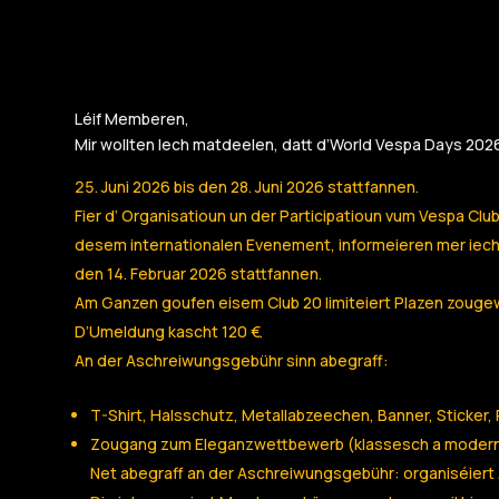
Léif Memberen,
Mir wollten Iech matdeelen, datt d’World Vespa Days 2026
Juni 2026 bis den 28. Juni 2026 stattfannen.
Fier d‘ Organisatioun un der Participatioun vum Vespa Cl
desem internationalen Evenement, informeieren mer iech 
den 14. Februar 2026 stattfannen.
Am Ganzen goufen eisem Club 20 limiteiert Plazen zouge
D’Umeldung kascht 120 €.
An der Aschreiwungsgebühr sinn abegraff:
T-Shirt, Halsschutz, Metallabzeechen, Banner, Sticker, 
Zougang zum Eleganzwettbewerb (klassesch a modern
Net abegraff an der Aschreiwungsgebühr: organiséiert