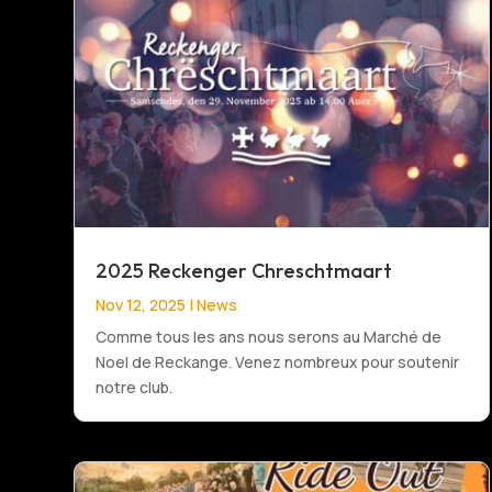
2025 Reckenger Chreschtmaart
Nov 12, 2025
|
News
Comme tous les ans nous serons au Marché de
Noel de Reckange. Venez nombreux pour soutenir
notre club.