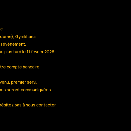
c.
oderne), Gymkhana.
e l’événement.
 plus tard le 11 février 2026 :
otre compte bancaire :
venu, premier servi.
n vous seront communiquées
hésitez pas à nous contacter.