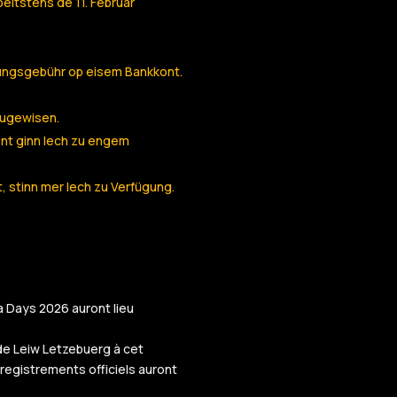
eitstens de 11. Februar
ungsgebühr op eisem Bankkont.
zougewisen.
ent ginn Iech zu engem
, stinn mer Iech zu Verfügung.
a Days 2026 auront lieu
ude Leiw Letzebuerg à cet
registrements officiels auront