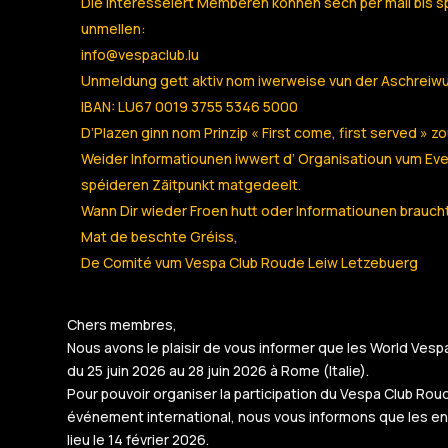
Die interesseiert Memberen können sech per mail bis sp
unmellen:
info@vespaclub.lu
Unmeldung gett aktiv nom iwerweise vun der Aschreiw
IBAN: LU67 0019 3755 5346 5000
D’Plazen ginn nom Prinzip « First come, first served » 
Weider Informatiounen iwwert d’ Organisatioun vum Ev
spéideren Zäitpunkt matgedeelt.
Wann Dir wieder Froen hutt oder Informatiounen braucht
Mat de beschte Gréiss,
De Comité vum Vespa Club Roude Leiw Letzebuerg
Chers membres,
Nous avons le plaisir de vous informer que les World Vesp
du 25 juin 2026 au 28 juin 2026 à Rome (Italie).
Pour pouvoir organiser la participation du Vespa Club Ro
événement international, nous vous informons que les en
lieu le 14 février 2026.