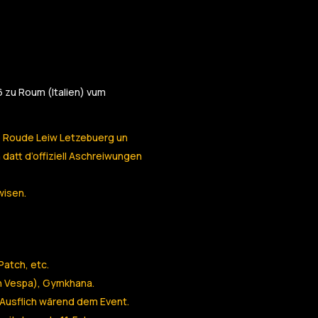
 zu Roum (Italien) vum
ub Roude Leiw Letzebuerg un
datt d’offiziell Aschreiwungen
wisen.
Patch, etc.
 Vespa), Gymkhana.
 Ausflich wärend dem Event.