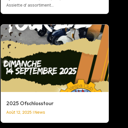
Assiette d' assortiment...
2025 Ofschlosstour
Août 12, 2025
|
News