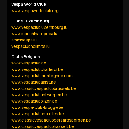
Vespa World Club
www.vespaworldclub.org
Clubs Luxembourg
www.vespaclubluxembourg.lu
www.macchina-epoca.lu
amicivespa.lu
vespaclubnolimits.lu
Clubs Belgium
www.vespaclub.be
www.vespaclubcharleroi.b
e
www.vespaclubmontegnee.com
www.vespaclubaalst.be
www.classicvespaclubbrussels.be
www.vespaclubantwerpen.be
www.vespaclubbilzen.be
www.vespa-club-brugge.be
www.vespaclubbruxelles.be
www.classicvespaclubgeraardsbergen.be
www.classicvespaclubhasselt.be