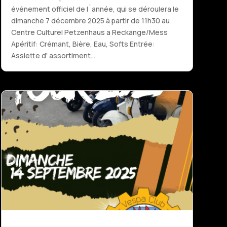
événement officiel de l`année, qui se déroulera le
dimanche 7 décembre 2025 à partir de 11h30 au
Centre Culturel Petzenhaus a Reckange/Mess
Apéritif: Crémant, Bière, Eau, Softs Entrée:
Assiette d' assortiment...