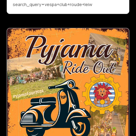
search_query=vespa+club+roude+leiw