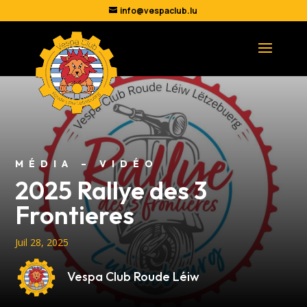
info@vespaclub.lu
MÉDIA – VIDÉO
2025 Rallye des 3
Frontieres
Juil 28, 2025
Vespa Club Roude Léiw