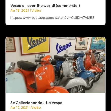
Vespa all over the world! (commercial)
Avr 18, 2021
|
Vidéo
https://www.youtube.com/watch?v=CUlfXw7VMBE
Se Collezionando – La Vespa
Avr 17, 2021
|
Vidéo